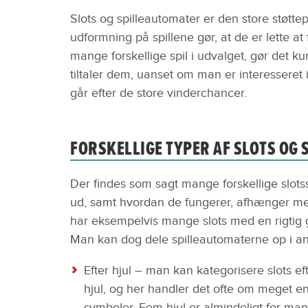
Slots og spilleautomater er den store støtte
udformning på spillene gør, at de er lette at f
mange forskellige spil i udvalget, gør det ku
tiltaler dem, uanset om man er interesseret i 
går efter de store vinderchancer.
FORSKELLIGE TYPER AF SLOTS OG
Der findes som sagt mange forskellige slotss
ud, samt hvordan de fungerer, afhænger meg
har eksempelvis mange slots med en rigtig g
Man kan dog dele spilleautomaterne op i an
Efter hjul – man kan kategorisere slots ef
hjul, og her handler det ofte om meget enk
symboler. Fem hjul er almindeligt for ma