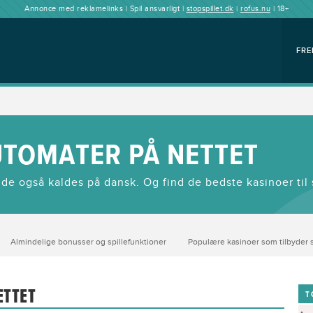
Annonce med reklamelinks | Spil ansvarligt |
stopspillet.dk
|
rofus.nu
| 18+
FRE
UTOMATER PÅ NETTET
de også kaldes på dansk. Og find de bedste kasinoer til s
Almindelige bonusser og spillefunktioner
Populære kasinoer som tilbyder s
ETTET
T