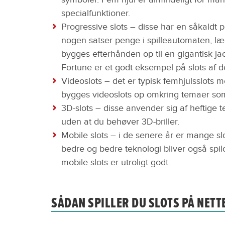
specialfunktioner.
Progressive slots – disse har en såkaldt p
nogen satser penge i spilleautomaten, læ
bygges efterhånden op til en gigantisk j
Fortune er et godt eksempel på slots af 
Videoslots – det er typisk femhjulsslots me
bygges videoslots op omkring temaer som tv
3D-slots – disse anvender sig af heftige
uden at du behøver 3D-briller.
Mobile slots – i de senere år er mange sl
bedre og bedre teknologi bliver også spi
mobile slots er utroligt godt.
SÅDAN SPILLER DU SLOTS PÅ NETT