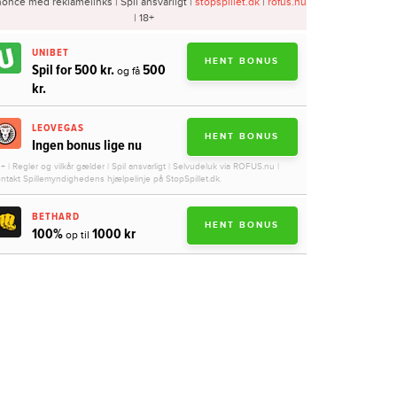
once med reklamelinks | Spil ansvarligt |
stopspillet.dk
|
rofus.nu
| 18+
UNIBET
HENT BONUS
Spil for 500 kr.
500
og få
kr.
LEOVEGAS
HENT BONUS
Ingen bonus lige nu
 + | Regler og vilkår gælder | Spil ansvarligt | Selvudeluk via ROFUS.nu |
ntakt Spillemyndighedens hjælpelinje på StopSpillet.dk.
BETHARD
HENT BONUS
100%
1000 kr
op til