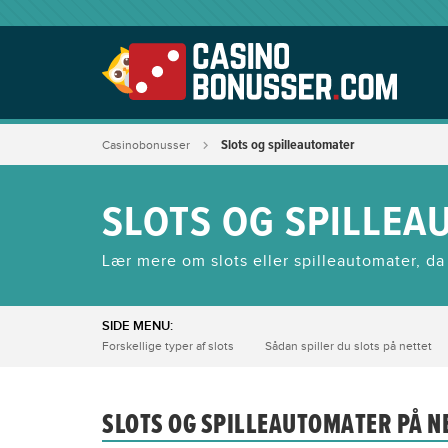
Slots og spilleautomater
Casinobonusser
SLOTS OG SPILLEA
Lær mere om slots eller spilleautomater, da 
SIDE MENU:
Forskellige typer af slots
Sådan spiller du slots på nettet
SLOTS OG SPILLEAUTOMATER PÅ N