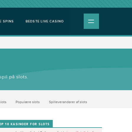
E SPINS
BEDSTE LIVE CASINO
pil på slots.
lots
Populære slots
Spilleverandører af slots
OP 10 KASINOER FOR SLOTS