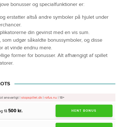
jove bonusser og specialfunktioner er:
l og erstatter altså andre symboler på hjulet under
derchancer.
iplikatorerne din gevinst med en vis sum.
ne, som udgør såkaldte bonussymboler, og disse
or at vinde endnu mere.
lige former for bonusser. Alt afhængigt af spillet
atorer.
LOTS
l ansvarligt |
stopspillet.dk
|
rofus.nu
| 18+
500 kr.
og få
HENT BONUS