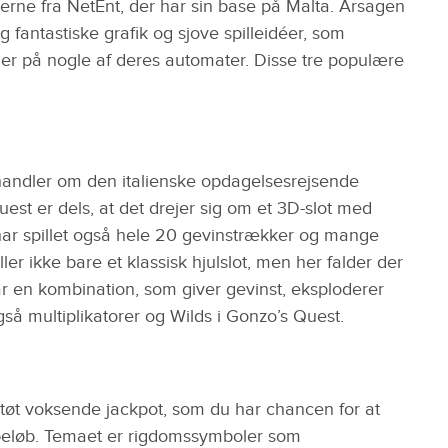
erne fra NetEnt, der har sin base på Malta. Årsagen
ig fantastiske grafik og sjove spilleidéer, som
ller på nogle af deres automater. Disse tre populære
g handler om den italienske opdagelsesrejsende
est er dels, at det drejer sig om et 3D-slot med
s har spillet også hele 20 gevinstrækker og mange
r ikke bare et klassisk hjulslot, men her falder der
får en kombination, som giver gevinst, eksploderer
også multiplikatorer og Wilds i Gonzo’s Quest.
 støt voksende jackpot, som du har chancen for at
 beløb. Temaet er rigdomssymboler som