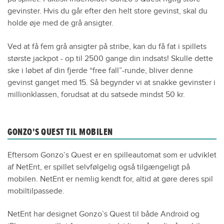
gevinster. Hvis du går efter den helt store gevinst, skal du
holde øje med de grå ansigter.
Ved at få fem grå ansigter på stribe, kan du få fat i spillets
største jackpot - op til 2500 gange din indsats! Skulle dette
ske i løbet af din fjerde “free fall”-runde, bliver denne
gevinst ganget med 15. Så begynder vi at snakke gevinster i
millionklassen, forudsat at du satsede mindst 50 kr.
GONZO'S QUEST TIL MOBILEN
Eftersom Gonzo’s Quest er en spilleautomat som er udviklet
af NetEnt, er spillet selvfølgelig også tilgængeligt på
mobilen. NetEnt er nemlig kendt for, altid at gøre deres spil
mobiltilpassede.
NetEnt har designet Gonzo’s Quest til både Android og