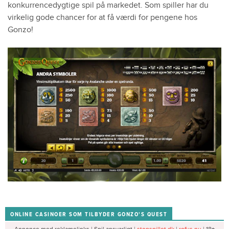
konkurrencedygtige spil på markedet. Som spiller har du
virkelig gode chancer for at få værdi for pengene hos
Gonzo!
ONLINE CASINOER SOM TILBYDER GONZO'S QUEST
Annonce med reklamelinks | Spil ansvarligt |
stopspillet.dk
|
rofus.nu
| 18+